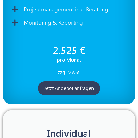
Projektmanagement inkl. Beratung
Monitoring & Reporting
2.525 €
pro Monat
zzgl.MwSt.
Jetzt Angebot anfragen
Individual